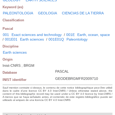
Keyword (es)
PALEONTOLOGIA
GEOLOGIA
CIENCIAS DE LA TIERRA
Classification
Pascal
001
Exact sciences and technology
/
001E
Earth, ocean, space
/
001E01
Earth sciences
/
001E01Q
Paleontology
Discipline
Earth sciences
Origin
Inist-CNRS ; BRGM
PASCAL
Database
GEODEBRGMFR2009710
INIST identifier
Sauf mention contraire ci-dessus, le contenu de cette notice bibliographique peut être utilisé
dans le cadre d’une licence CC BY 4.0 Inist-CNRS / Unless otherwise stated above, the
content of this bibliographic record may be used under a CC BY 4.0 licence by Inist-CNRS /
A menos que se haya señalado antes, el contenido de este registro bibliográfico puede ser
utilizado al amparo de una licencia CC BY 4.0 Inist-CNRS