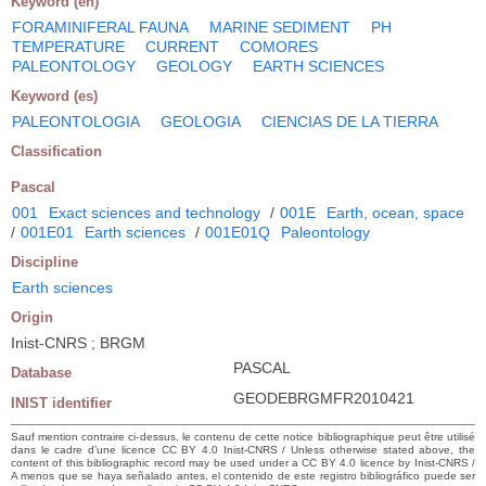
Keyword (en)
FORAMINIFERAL FAUNA
MARINE SEDIMENT
PH
TEMPERATURE
CURRENT
COMORES
PALEONTOLOGY
GEOLOGY
EARTH SCIENCES
Keyword (es)
PALEONTOLOGIA
GEOLOGIA
CIENCIAS DE LA TIERRA
Classification
Pascal
001
Exact sciences and technology
/
001E
Earth, ocean, space
/
001E01
Earth sciences
/
001E01Q
Paleontology
Discipline
Earth sciences
Origin
Inist-CNRS ; BRGM
PASCAL
Database
GEODEBRGMFR2010421
INIST identifier
Sauf mention contraire ci-dessus, le contenu de cette notice bibliographique peut être utilisé
dans le cadre d’une licence CC BY 4.0 Inist-CNRS / Unless otherwise stated above, the
content of this bibliographic record may be used under a CC BY 4.0 licence by Inist-CNRS /
A menos que se haya señalado antes, el contenido de este registro bibliográfico puede ser