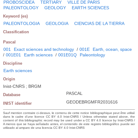
PROBOSCIDEA
TERTIARY
VILLE DE PARIS
PALEONTOLOGY
GEOLOGY
EARTH SCIENCES
Keyword (es)
PALEONTOLOGIA
GEOLOGIA
CIENCIAS DE LA TIERRA
Classification
Pascal
001
Exact sciences and technology
/
001E
Earth, ocean, space
/
001E01
Earth sciences
/
001E01Q
Paleontology
Discipline
Earth sciences
Origin
Inist-CNRS ; BRGM
PASCAL
Database
GEODEBRGMFR2031616
INIST identifier
Sauf mention contraire ci-dessus, le contenu de cette notice bibliographique peut être utilisé
dans le cadre d’une licence CC BY 4.0 Inist-CNRS / Unless otherwise stated above, the
content of this bibliographic record may be used under a CC BY 4.0 licence by Inist-CNRS /
A menos que se haya señalado antes, el contenido de este registro bibliográfico puede ser
utilizado al amparo de una licencia CC BY 4.0 Inist-CNRS