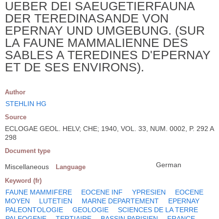
UEBER DEI SAEUGETIERFAUNA
DER TEREDINASANDE VON
EPERNAY UND UMGEBUNG. (SUR
LA FAUNE MAMMALIENNE DES
SABLES A TEREDINES D'EPERNAY
ET DE SES ENVIRONS).
Author
STEHLIN HG
Source
ECLOGAE GEOL. HELV; CHE; 1940, VOL. 33, NUM. 0002, P. 292 A
298
Document type
German
Miscellaneous
Language
Keyword (fr)
FAUNE MAMMIFERE
EOCENE INF
YPRESIEN
EOCENE
MOYEN
LUTETIEN
MARNE DEPARTEMENT
EPERNAY
PALEONTOLOGIE
GEOLOGIE
SCIENCES DE LA TERRE
PALEOGENE
TERTIAIRE
BASSIN PARISIEN
FRANCE