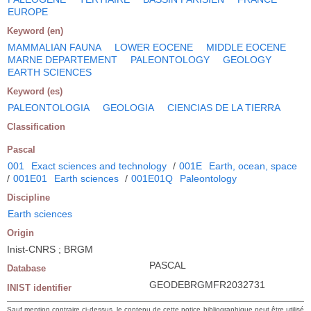
EUROPE
Keyword (en)
MAMMALIAN FAUNA
LOWER EOCENE
MIDDLE EOCENE
MARNE DEPARTEMENT
PALEONTOLOGY
GEOLOGY
EARTH SCIENCES
Keyword (es)
PALEONTOLOGIA
GEOLOGIA
CIENCIAS DE LA TIERRA
Classification
Pascal
001
Exact sciences and technology
/
001E
Earth, ocean, space
/
001E01
Earth sciences
/
001E01Q
Paleontology
Discipline
Earth sciences
Origin
Inist-CNRS ; BRGM
PASCAL
Database
GEODEBRGMFR2032731
INIST identifier
Sauf mention contraire ci-dessus, le contenu de cette notice bibliographique peut être utilisé