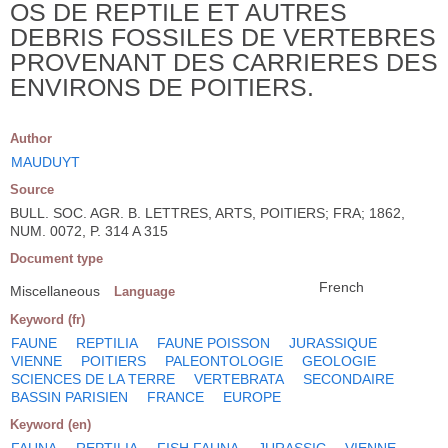
OS DE REPTILE ET AUTRES
DEBRIS FOSSILES DE VERTEBRES
PROVENANT DES CARRIERES DES
ENVIRONS DE POITIERS.
Author
MAUDUYT
Source
BULL. SOC. AGR. B. LETTRES, ARTS, POITIERS; FRA; 1862,
NUM. 0072, P. 314 A 315
Document type
French
Miscellaneous
Language
Keyword (fr)
FAUNE
REPTILIA
FAUNE POISSON
JURASSIQUE
VIENNE
POITIERS
PALEONTOLOGIE
GEOLOGIE
SCIENCES DE LA TERRE
VERTEBRATA
SECONDAIRE
BASSIN PARISIEN
FRANCE
EUROPE
Keyword (en)
FAUNA
REPTILIA
FISH FAUNA
JURASSIC
VIENNE