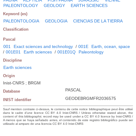
PALEONTOLOGY
GEOLOGY
EARTH SCIENCES
Keyword (es)
PALEONTOLOGIA
GEOLOGIA
CIENCIAS DE LA TIERRA
Classification
Pascal
001
Exact sciences and technology
/
001E
Earth, ocean, space
/
001E01
Earth sciences
/
001E01Q
Paleontology
Discipline
Earth sciences
Origin
Inist-CNRS ; BRGM
PASCAL
Database
GEODEBRGMFR2036575
INIST identifier
Sauf mention contraire ci-dessus, le contenu de cette notice bibliographique peut être utilisé
dans le cadre d’une licence CC BY 4.0 Inist-CNRS / Unless otherwise stated above, the
content of this bibliographic record may be used under a CC BY 4.0 licence by Inist-CNRS /
A menos que se haya señalado antes, el contenido de este registro bibliográfico puede ser
utilizado al amparo de una licencia CC BY 4.0 Inist-CNRS