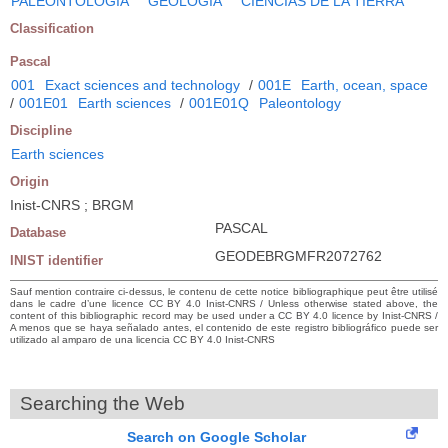
PALEONTOLOGIA
GEOLOGIA
CIENCIAS DE LA TIERRA
Classification
Pascal
001
Exact sciences and technology
/
001E
Earth, ocean, space
/
001E01
Earth sciences
/
001E01Q
Paleontology
Discipline
Earth sciences
Origin
Inist-CNRS ; BRGM
PASCAL
Database
GEODEBRGMFR2072762
INIST identifier
Sauf mention contraire ci-dessus, le contenu de cette notice bibliographique peut être utilisé
dans le cadre d’une licence CC BY 4.0 Inist-CNRS / Unless otherwise stated above, the
content of this bibliographic record may be used under a CC BY 4.0 licence by Inist-CNRS /
A menos que se haya señalado antes, el contenido de este registro bibliográfico puede ser
utilizado al amparo de una licencia CC BY 4.0 Inist-CNRS
Searching the Web
Search on Google Scholar