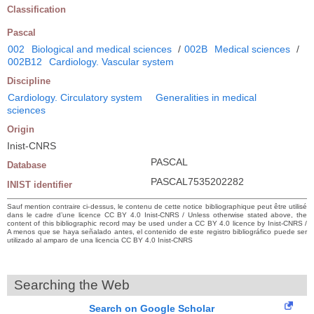
Classification
Pascal
002
Biological and medical sciences
/
002B
Medical sciences
/
002B12
Cardiology. Vascular system
Discipline
Cardiology. Circulatory system
Generalities in medical
sciences
Origin
Inist-CNRS
PASCAL
Database
PASCAL7535202282
INIST identifier
Sauf mention contraire ci-dessus, le contenu de cette notice bibliographique peut être utilisé
dans le cadre d’une licence CC BY 4.0 Inist-CNRS / Unless otherwise stated above, the
content of this bibliographic record may be used under a CC BY 4.0 licence by Inist-CNRS /
A menos que se haya señalado antes, el contenido de este registro bibliográfico puede ser
utilizado al amparo de una licencia CC BY 4.0 Inist-CNRS
Searching the Web
Search on Google Scholar