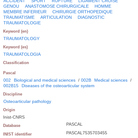
ACCIDENT
SPORT
RUPTURE
LIGAMENT CROISE
GENOU
ANASTOMOSE CHIRURGICALE
HOMME
MEMBRE INFERIEUR
CHIRURGIE ORTHOPEDIQUE
TRAUMATISME
ARTICULATION
DIAGNOSTIC
TRAUMATOLOGIE
Keyword (en)
TRAUMATOLOGY
Keyword (es)
TRAUMATOLOGIA
Classification
Pascal
002
Biological and medical sciences
/
002B
Medical sciences
/
002B15
Diseases of the osteoarticular system
Discipline
Osteoarticular pathology
Origin
Inist-CNRS
PASCAL
Database
PASCAL7535703455
INIST identifier