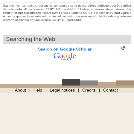
Sauf mention contraire ci-dessus, le contenu de cette notice bibliographique peut être utilisé
dans le cadre d’une licence CC BY 4.0 Inist-CNRS / Unless otherwise stated above, the
content of this bibliographic record may be used under a CC BY 4.0 licence by Inist-CNRS /
A menos que se haya señalado antes, el contenido de este registro bibliográfico puede ser
utilizado al amparo de una licencia CC BY 4.0 Inist-CNRS
Searching the Web
Search on Google Scholar
About
Help
Legal notices
Credits
Contact