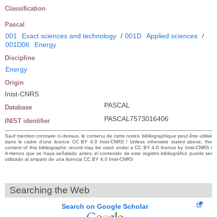
Classification
Pascal
001
Exact sciences and technology
/
001D
Applied sciences
/
001D06
Energy
Discipline
Energy
Origin
Inist-CNRS
PASCAL
Database
PASCAL7573016406
INIST identifier
Sauf mention contraire ci-dessus, le contenu de cette notice bibliographique peut être utilisé
dans le cadre d’une licence CC BY 4.0 Inist-CNRS / Unless otherwise stated above, the
content of this bibliographic record may be used under a CC BY 4.0 licence by Inist-CNRS /
A menos que se haya señalado antes, el contenido de este registro bibliográfico puede ser
utilizado al amparo de una licencia CC BY 4.0 Inist-CNRS
Searching the Web
Search on Google Scholar