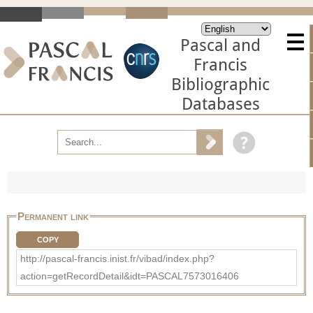
Pascal and
Francis
Bibliographic
Databases
Permanent link
COPY
http://pascal-francis.inist.fr/vibad/index.php?
action=getRecordDetail&idt=PASCAL7573016406