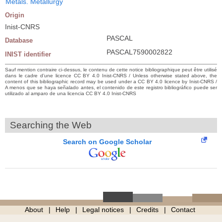
Metals. Metallurgy
Origin
Inist-CNRS
PASCAL
Database
PASCAL7590002822
INIST identifier
Sauf mention contraire ci-dessus, le contenu de cette notice bibliographique peut être utilisé
dans le cadre d’une licence CC BY 4.0 Inist-CNRS / Unless otherwise stated above, the
content of this bibliographic record may be used under a CC BY 4.0 licence by Inist-CNRS /
A menos que se haya señalado antes, el contenido de este registro bibliográfico puede ser
utilizado al amparo de una licencia CC BY 4.0 Inist-CNRS
Searching the Web
Search on Google Scholar
About
Help
Legal notices
Credits
Contact