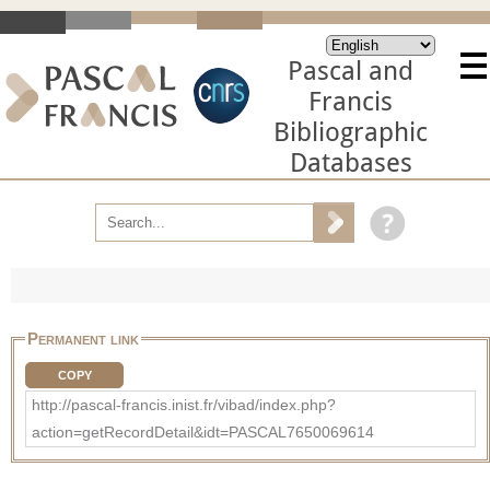
Pascal and
Francis
Bibliographic
Databases
Permanent link
COPY
http://pascal-francis.inist.fr/vibad/index.php?
action=getRecordDetail&idt=PASCAL7650069614