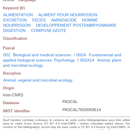
Keyword (fr)
ALIMENTATION
ALIMENT POUR NOURRISSON
EXCRETION
FECES
AMINOACIDE
HOMME
NOURRISSON
DEVELOPPEMENT POSTEMBRYONNAIRE
DIGESTION
COMPOSE AZOTE
Classification
Pascal
002
Biological and medical sciences
/
002A
Fundamental and
applied biological sciences. Psychology
/
002A14
Animal, plant
and microbial ecology
Discipline
Animal, vegetal and microbial ecology
Origin
Inist-CNRS
PASCAL
Database
PASCAL7650069614
INIST identifier
Sauf mention contraire ci-dessus, le contenu de cette notice bibliographique peut être utilisé
dans le cadre d’une licence CC BY 4.0 Inist-CNRS / Unless otherwise stated above, the
content of this bibliographic record may be used under a CC BY 4.0 licence by Inist-CNRS / A