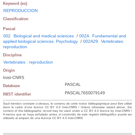
Keyword (es)
REPRODUCCION
Classification
Pascal
002
Biological and medical sciences
/
002A
Fundamental and
applied biological sciences. Psychology
/
002A29
Vertebrates:
reproduction
Discipline
Vertebrates : reproduction
Origin
Inist-CNRS
PASCAL
Database
PASCAL7650079149
INIST identifier
Sauf mention contraire ci-dessus, le contenu de cette notice bibliographique peut être utilisé
dans le cadre d’une licence CC BY 4.0 Inist-CNRS / Unless otherwise stated above, the
content of this bibliographic record may be used under a CC BY 4.0 licence by Inist-CNRS /
A menos que se haya señalado antes, el contenido de este registro bibliográfico puede ser
utilizado al amparo de una licencia CC BY 4.0 Inist-CNRS