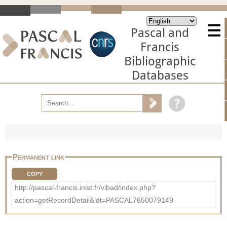
Pascal and
Francis
Bibliographic
Databases
Permanent link
COPY
http://pascal-francis.inist.fr/vibad/index.php?
action=getRecordDetail&idt=PASCAL7650079149