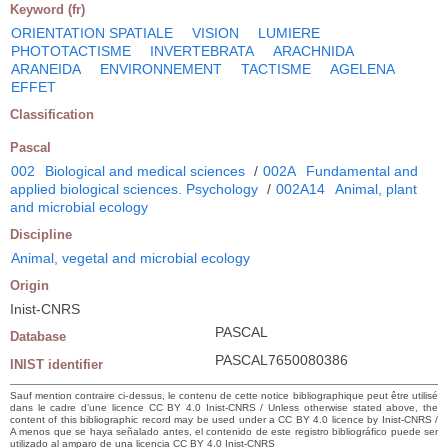
Keyword (fr)
ORIENTATION SPATIALE
VISION
LUMIERE
PHOTOTACTISME
INVERTEBRATA
ARACHNIDA
ARANEIDA
ENVIRONNEMENT
TACTISME
AGELENA
EFFET
Classification
Pascal
002
Biological and medical sciences
/
002A
Fundamental and
applied biological sciences. Psychology
/
002A14
Animal, plant
and microbial ecology
Discipline
Animal, vegetal and microbial ecology
Origin
Inist-CNRS
PASCAL
Database
PASCAL7650080386
INIST identifier
Sauf mention contraire ci-dessus, le contenu de cette notice bibliographique peut être utilisé
dans le cadre d’une licence CC BY 4.0 Inist-CNRS / Unless otherwise stated above, the
content of this bibliographic record may be used under a CC BY 4.0 licence by Inist-CNRS /
A menos que se haya señalado antes, el contenido de este registro bibliográfico puede ser
utilizado al amparo de una licencia CC BY 4.0 Inist-CNRS