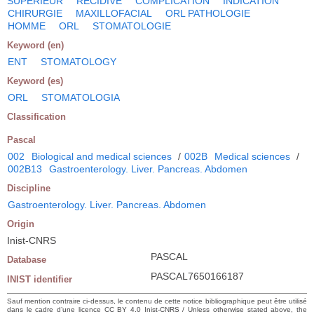
SUPERIEUR
RECIDIVE
COMPLICATION
INDICATION
CHIRURGIE
MAXILLOFACIAL
ORL PATHOLOGIE
HOMME
ORL
STOMATOLOGIE
Keyword (en)
ENT
STOMATOLOGY
Keyword (es)
ORL
STOMATOLOGIA
Classification
Pascal
002
Biological and medical sciences
/
002B
Medical sciences
/
002B13
Gastroenterology. Liver. Pancreas. Abdomen
Discipline
Gastroenterology. Liver. Pancreas. Abdomen
Origin
Inist-CNRS
PASCAL
Database
PASCAL7650166187
INIST identifier
Sauf mention contraire ci-dessus, le contenu de cette notice bibliographique peut être utilisé
dans le cadre d’une licence CC BY 4.0 Inist-CNRS / Unless otherwise stated above, the