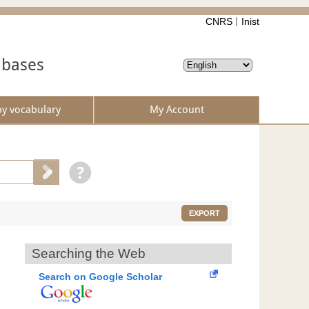
CNRS
Inist
abases
by vocabulary
My Account
EXPORT
Searching the Web
Search on Google Scholar