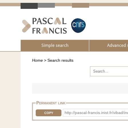
Simple search
Advanced 
Home
>
Search results
Permanent link
http://pascal-francis.inist.fr/vi
COPY