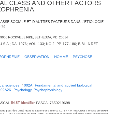
IAL CLASS AND OTHER FACTORS
ZOPHRENIA.
LASSE SOCIALE ET D'AUTRES FACTEURS DANS L'ETIOLOGIE
fr)
, 9000 ROCKVILLE PIKE, BETHESDA, MD. 20014
S.A.; DA. 1976; VOL. 133; NO 2; PP. 177-180; BIBL. 6 REF.
h
ZOPHRENIE
OBSERVATION
HOMME
PSYCHOSE
cal sciences
/
002A
Fundamental and applied biological
002A26
Psychology. Psychophysiology
ASCAL
INIST identifier
PASCAL7650219698
hique peut être utilisé dans le cadre d’une licence CC BY 4.0 Inist-CNRS / Unless otherwise
der a CC BY 4.0 licence by Inist-CNRS / A menos que se haya señalado antes, el contenido