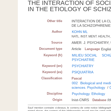
THE INTERACTION OF SOC
IN THE ETIOLOGY OF SCHI
Other title
INTERACTION DE LA C
DE LA SCHIZOPHRENIE (
Author
KOHN ML
NATL. INST. MENT. HEALTH
Source
AMER. J. PSYCHIATRY; U.
Document type
Article
Language
Englis
Keyword (fr)
MILIEU SOCIAL
SCHI
PSYCHIATRIE
Keyword (en)
PSYCHIATRY
Keyword (es)
PSIQUIATRIA
Classification
Pascal
002
Biological and medi
sciences. Psychology
/
Discipline
Psychology. Ethology
Origin
Inist-CNRS
Database
P
Sauf mention contraire ci-dessus, le contenu de cette notice bibliograp
stated above, the content of this bibliographic record may be used un