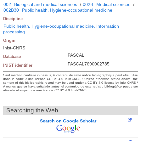
002
Biological and medical sciences
/
002B
Medical sciences
/
002B30
Public health. Hygiene-occupational medicine
Discipline
Public health. Hygiene-occupational medicine. Information
processing
Origin
Inist-CNRS
PASCAL
Database
PASCAL7690002785
INIST identifier
Sauf mention contraire ci-dessus, le contenu de cette notice bibliographique peut être utilisé
dans le cadre d’une licence CC BY 4.0 Inist-CNRS / Unless otherwise stated above, the
content of this bibliographic record may be used under a CC BY 4.0 licence by Inist-CNRS /
A menos que se haya señalado antes, el contenido de este registro bibliográfico puede ser
utilizado al amparo de una licencia CC BY 4.0 Inist-CNRS
Searching the Web
Search on Google Scholar