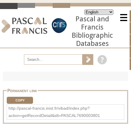
Pascal and
Francis
Bibliographic
Databases
Permanent link
COPY
http://pascal-francis.inist.fr/vibad/index.php?
action=getRecordDetail&idt=PASCAL7690003801