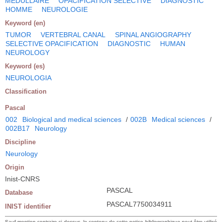
MEDULLAIRE
OPACIFICATION SELECTIVE
DIAGNOSTIC
HOMME
NEUROLOGIE
Keyword (en)
TUMOR
VERTEBRAL CANAL
SPINAL ANGIOGRAPHY
SELECTIVE OPACIFICATION
DIAGNOSTIC
HUMAN
NEUROLOGY
Keyword (es)
NEUROLOGIA
Classification
Pascal
002
Biological and medical sciences
/
002B
Medical sciences
/
002B17
Neurology
Discipline
Neurology
Origin
Inist-CNRS
PASCAL
Database
PASCAL7750034911
INIST identifier
Sauf mention contraire ci-dessus, le contenu de cette notice bibliographique peut être utilisé