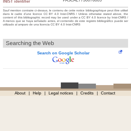
INIST identifier
Sauf mention contraire ci-dessus, le contenu de cette notice bibliographique peut être utilisé
dans le cadre d’une licence CC BY 4.0 Inist-CNRS / Unless otherwise stated above, the
content of this bibliographic record may be used under a CC BY 4.0 licence by Inist-CNRS /
A menos que se haya señalado antes, el contenido de este registro bibliográfico puede ser
utilizado al amparo de una licencia CC BY 4.0 Inist-CNRS
Searching the Web
Search on Google Scholar
About
Help
Legal notices
Credits
Contact