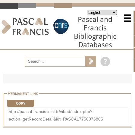
Pascal and
Francis
Bibliographic
Databases
Permanent link
COPY
http://pascal-francis.inist.fr/vibad/index.php?
action=getRecordDetail&idt=PASCAL7750076805