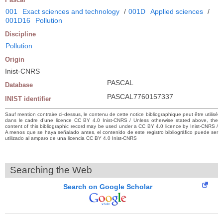
001
Exact sciences and technology
/
001D
Applied sciences
/
001D16
Pollution
Discipline
Pollution
Origin
Inist-CNRS
PASCAL
Database
PASCAL7760157337
INIST identifier
Sauf mention contraire ci-dessus, le contenu de cette notice bibliographique peut être utilisé
dans le cadre d’une licence CC BY 4.0 Inist-CNRS / Unless otherwise stated above, the
content of this bibliographic record may be used under a CC BY 4.0 licence by Inist-CNRS /
A menos que se haya señalado antes, el contenido de este registro bibliográfico puede ser
utilizado al amparo de una licencia CC BY 4.0 Inist-CNRS
Searching the Web
Search on Google Scholar