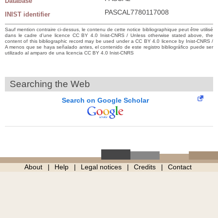
Database
PASCAL7780117008
INIST identifier
Sauf mention contraire ci-dessus, le contenu de cette notice bibliographique peut être utilisé
dans le cadre d’une licence CC BY 4.0 Inist-CNRS / Unless otherwise stated above, the
content of this bibliographic record may be used under a CC BY 4.0 licence by Inist-CNRS /
A menos que se haya señalado antes, el contenido de este registro bibliográfico puede ser
utilizado al amparo de una licencia CC BY 4.0 Inist-CNRS
Searching the Web
Search on Google Scholar
About
Help
Legal notices
Credits
Contact