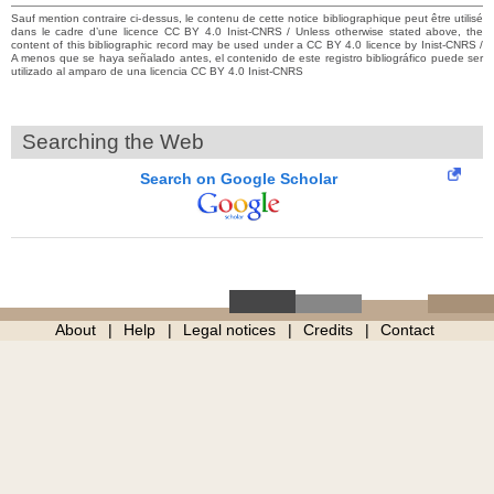
Sauf mention contraire ci-dessus, le contenu de cette notice bibliographique peut être utilisé
dans le cadre d’une licence CC BY 4.0 Inist-CNRS / Unless otherwise stated above, the
content of this bibliographic record may be used under a CC BY 4.0 licence by Inist-CNRS /
A menos que se haya señalado antes, el contenido de este registro bibliográfico puede ser
utilizado al amparo de una licencia CC BY 4.0 Inist-CNRS
Searching the Web
Search on Google Scholar
About
Help
Legal notices
Credits
Contact