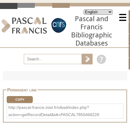
Pascal and
Francis
Bibliographic
Databases
Permanent link
COPY
http://pascal-francis.inist.fr/vibad/index.php?
action=getRecordDetail&idt=PASCAL7850468228