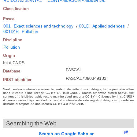
RUIDO AMBIANTAL
CONTAMIACION AMBIANTAL
Classification
Pascal
001
Exact sciences and technology
/
001D
Applied sciences
/
001D16
Pollution
Discipline
Pollution
Origin
Inist-CNRS
PASCAL
Database
PASCAL7860349183
INIST identifier
Sauf mention contraire ci-dessus, le contenu de cette notice bibliographique peut être utilisé
dans le cadre d’une licence CC BY 4.0 Inist-CNRS / Unless otherwise stated above, the
content of this bibliographic record may be used under a CC BY 4.0 licence by Inist-CNRS /
A menos que se haya señalado antes, el contenido de este registro bibliográfico puede ser
utilizado al amparo de una licencia CC BY 4.0 Inist-CNRS
Searching the Web
Search on Google Scholar