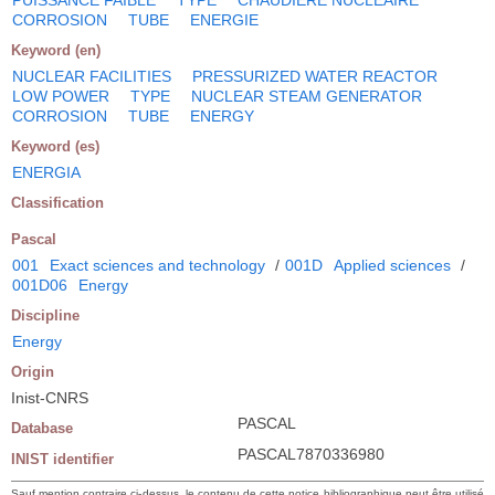
CORROSION
TUBE
ENERGIE
Keyword (en)
NUCLEAR FACILITIES
PRESSURIZED WATER REACTOR
LOW POWER
TYPE
NUCLEAR STEAM GENERATOR
CORROSION
TUBE
ENERGY
Keyword (es)
ENERGIA
Classification
Pascal
001
Exact sciences and technology
/
001D
Applied sciences
/
001D06
Energy
Discipline
Energy
Origin
Inist-CNRS
PASCAL
Database
PASCAL7870336980
INIST identifier
Sauf mention contraire ci-dessus, le contenu de cette notice bibliographique peut être utilisé