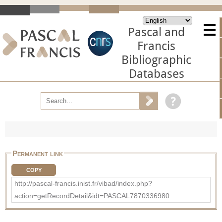
Pascal and
Francis
Bibliographic
Databases
Permanent link
COPY
http://pascal-francis.inist.fr/vibad/index.php?
action=getRecordDetail&idt=PASCAL7870336980