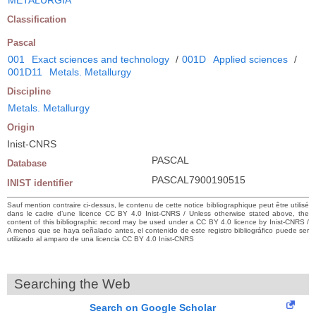
Classification
Pascal
001
Exact sciences and technology
/
001D
Applied sciences
/
001D11
Metals. Metallurgy
Discipline
Metals. Metallurgy
Origin
Inist-CNRS
PASCAL
Database
PASCAL7900190515
INIST identifier
Sauf mention contraire ci-dessus, le contenu de cette notice bibliographique peut être utilisé
dans le cadre d’une licence CC BY 4.0 Inist-CNRS / Unless otherwise stated above, the
content of this bibliographic record may be used under a CC BY 4.0 licence by Inist-CNRS /
A menos que se haya señalado antes, el contenido de este registro bibliográfico puede ser
utilizado al amparo de una licencia CC BY 4.0 Inist-CNRS
Searching the Web
Search on Google Scholar