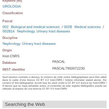
Keyword (es)
UROLOGIA
Classification
Pascal
002
Biological and medical sciences
/
002B
Medical sciences
/
002B14
Nephrology. Urinary tract diseases
Discipline
Nephrology. Urinary tract diseases
Origin
Inist-CNRS
PASCAL
Database
PASCAL7950072230
INIST identifier
Sauf mention contraire ci-dessus, le contenu de cette notice bibliographique peut être utilisé
dans le cadre d’une licence CC BY 4.0 Inist-CNRS / Unless otherwise stated above, the
content of this bibliographic record may be used under a CC BY 4.0 licence by Inist-CNRS /
A menos que se haya señalado antes, el contenido de este registro bibliográfico puede ser
utilizado al amparo de una licencia CC BY 4.0 Inist-CNRS
Searching the Web