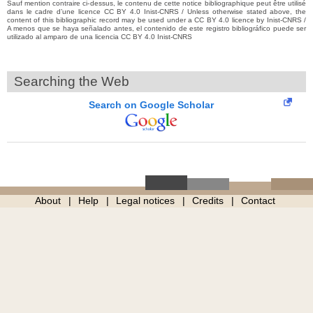
Sauf mention contraire ci-dessus, le contenu de cette notice bibliographique peut être utilisé
dans le cadre d’une licence CC BY 4.0 Inist-CNRS / Unless otherwise stated above, the
content of this bibliographic record may be used under a CC BY 4.0 licence by Inist-CNRS /
A menos que se haya señalado antes, el contenido de este registro bibliográfico puede ser
utilizado al amparo de una licencia CC BY 4.0 Inist-CNRS
Searching the Web
Search on Google Scholar
About
Help
Legal notices
Credits
Contact