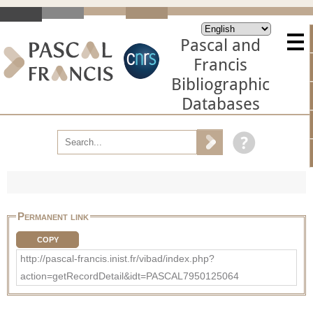
Pascal and
Francis
Bibliographic
Databases
Permanent link
COPY
http://pascal-francis.inist.fr/vibad/index.php?
action=getRecordDetail&idt=PASCAL7950125064