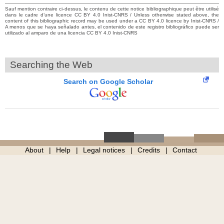
Sauf mention contraire ci-dessus, le contenu de cette notice bibliographique peut être utilisé
dans le cadre d’une licence CC BY 4.0 Inist-CNRS / Unless otherwise stated above, the
content of this bibliographic record may be used under a CC BY 4.0 licence by Inist-CNRS /
A menos que se haya señalado antes, el contenido de este registro bibliográfico puede ser
utilizado al amparo de una licencia CC BY 4.0 Inist-CNRS
Searching the Web
Search on Google Scholar
About
Help
Legal notices
Credits
Contact