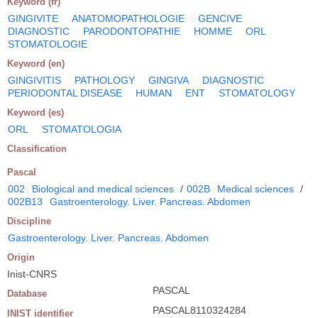
Keyword (fr)
GINGIVITE
ANATOMOPATHOLOGIE
GENCIVE
DIAGNOSTIC
PARODONTOPATHIE
HOMME
ORL
STOMATOLOGIE
Keyword (en)
GINGIVITIS
PATHOLOGY
GINGIVA
DIAGNOSTIC
PERIODONTAL DISEASE
HUMAN
ENT
STOMATOLOGY
Keyword (es)
ORL
STOMATOLOGIA
Classification
Pascal
002
Biological and medical sciences
/
002B
Medical sciences
/
002B13
Gastroenterology. Liver. Pancreas. Abdomen
Discipline
Gastroenterology. Liver. Pancreas. Abdomen
Origin
Inist-CNRS
PASCAL
Database
PASCAL8110324284
INIST identifier