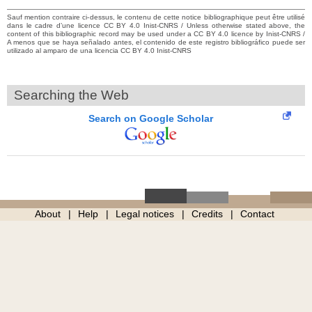
Sauf mention contraire ci-dessus, le contenu de cette notice bibliographique peut être utilisé
dans le cadre d’une licence CC BY 4.0 Inist-CNRS / Unless otherwise stated above, the
content of this bibliographic record may be used under a CC BY 4.0 licence by Inist-CNRS /
A menos que se haya señalado antes, el contenido de este registro bibliográfico puede ser
utilizado al amparo de una licencia CC BY 4.0 Inist-CNRS
Searching the Web
Search on Google Scholar
About
Help
Legal notices
Credits
Contact