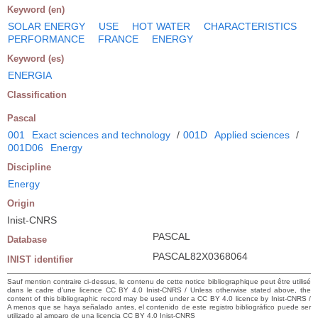
Keyword (en)
SOLAR ENERGY
USE
HOT WATER
CHARACTERISTICS
PERFORMANCE
FRANCE
ENERGY
Keyword (es)
ENERGIA
Classification
Pascal
001
Exact sciences and technology
/
001D
Applied sciences
/
001D06
Energy
Discipline
Energy
Origin
Inist-CNRS
PASCAL
Database
PASCAL82X0368064
INIST identifier
Sauf mention contraire ci-dessus, le contenu de cette notice bibliographique peut être utilisé
dans le cadre d’une licence CC BY 4.0 Inist-CNRS / Unless otherwise stated above, the
content of this bibliographic record may be used under a CC BY 4.0 licence by Inist-CNRS /
A menos que se haya señalado antes, el contenido de este registro bibliográfico puede ser
utilizado al amparo de una licencia CC BY 4.0 Inist-CNRS