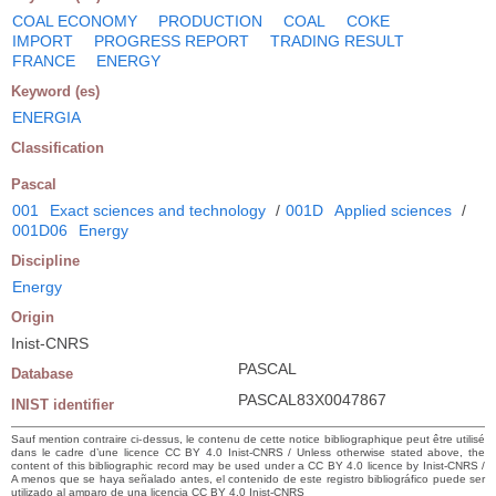
COAL ECONOMY
PRODUCTION
COAL
COKE
IMPORT
PROGRESS REPORT
TRADING RESULT
FRANCE
ENERGY
Keyword (es)
ENERGIA
Classification
Pascal
001
Exact sciences and technology
/
001D
Applied sciences
/
001D06
Energy
Discipline
Energy
Origin
Inist-CNRS
PASCAL
Database
PASCAL83X0047867
INIST identifier
Sauf mention contraire ci-dessus, le contenu de cette notice bibliographique peut être utilisé
dans le cadre d’une licence CC BY 4.0 Inist-CNRS / Unless otherwise stated above, the
content of this bibliographic record may be used under a CC BY 4.0 licence by Inist-CNRS /
A menos que se haya señalado antes, el contenido de este registro bibliográfico puede ser
utilizado al amparo de una licencia CC BY 4.0 Inist-CNRS