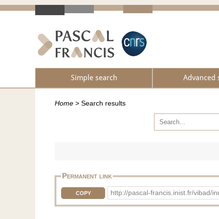
Simple search
Advanced 
Home
>
Search results
Permanent link
http://pascal-francis.inist.fr/vi
COPY