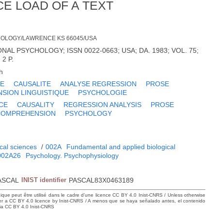
E LOAD OF A TEXT
CHOLOGY/LAWRENCE KS 66045/USA
AL PSYCHOLOGY; ISSN 0022-0663; USA; DA. 1983; VOL. 75;
 2 P.
h
CE
CAUSALITE
ANALYSE REGRESSION
PROSE
SION LINGUISTIQUE
PSYCHOLOGIE
CE
CAUSALITY
REGRESSION ANALYSIS
PROSE
COMPREHENSION
PSYCHOLOGY
cal sciences
/
002A
Fundamental and applied biological
002A26
Psychology. Psychophysiology
ASCAL
INIST identifier
PASCAL83X0463189
hique peut être utilisé dans le cadre d’une licence CC BY 4.0 Inist-CNRS / Unless otherwise
der a CC BY 4.0 licence by Inist-CNRS / A menos que se haya señalado antes, el contenido
ncia CC BY 4.0 Inist-CNRS