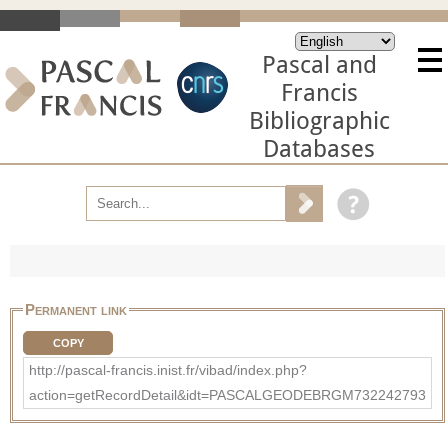
Pascal and
Francis
Bibliographic
Databases
Permanent link
COPY
http://pascal-francis.inist.fr/vibad/index.php?
action=getRecordDetail&idt=PASCALGEODEBRGM732242793