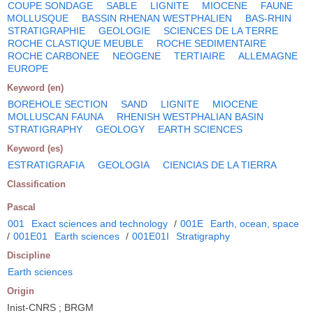
COUPE SONDAGE
SABLE
LIGNITE
MIOCENE
FAUNE
MOLLUSQUE
BASSIN RHENAN WESTPHALIEN
BAS-RHIN
STRATIGRAPHIE
GEOLOGIE
SCIENCES DE LA TERRE
ROCHE CLASTIQUE MEUBLE
ROCHE SEDIMENTAIRE
ROCHE CARBONEE
NEOGENE
TERTIAIRE
ALLEMAGNE
EUROPE
Keyword (en)
BOREHOLE SECTION
SAND
LIGNITE
MIOCENE
MOLLUSCAN FAUNA
RHENISH WESTPHALIAN BASIN
STRATIGRAPHY
GEOLOGY
EARTH SCIENCES
Keyword (es)
ESTRATIGRAFIA
GEOLOGIA
CIENCIAS DE LA TIERRA
Classification
Pascal
001
Exact sciences and technology
/
001E
Earth, ocean, space
/
001E01
Earth sciences
/
001E01I
Stratigraphy
Discipline
Earth sciences
Origin
Inist-CNRS ; BRGM