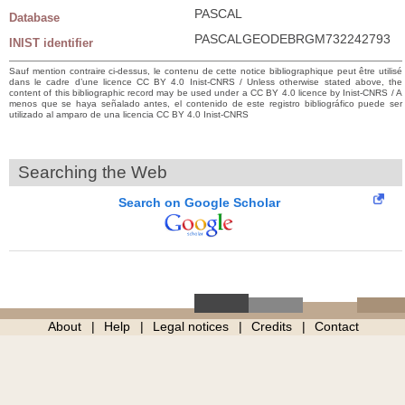
PASCAL
Database
PASCALGEODEBRGM732242793
INIST identifier
Sauf mention contraire ci-dessus, le contenu de cette notice bibliographique peut être utilisé
dans le cadre d’une licence CC BY 4.0 Inist-CNRS / Unless otherwise stated above, the
content of this bibliographic record may be used under a CC BY 4.0 licence by Inist-CNRS / A
menos que se haya señalado antes, el contenido de este registro bibliográfico puede ser
utilizado al amparo de una licencia CC BY 4.0 Inist-CNRS
Searching the Web
Search on Google Scholar
About
Help
Legal notices
Credits
Contact