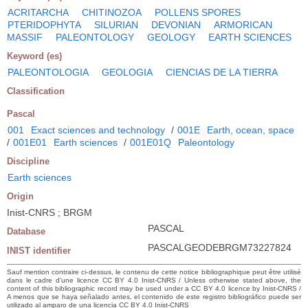
ACRITARCHA
CHITINOZOA
POLLENS SPORES
PTERIDOPHYTA
SILURIAN
DEVONIAN
ARMORICAN
MASSIF
PALEONTOLOGY
GEOLOGY
EARTH SCIENCES
Keyword (es)
PALEONTOLOGIA
GEOLOGIA
CIENCIAS DE LA TIERRA
Classification
Pascal
001
Exact sciences and technology
/
001E
Earth, ocean, space
/
001E01
Earth sciences
/
001E01Q
Paleontology
Discipline
Earth sciences
Origin
Inist-CNRS ; BRGM
PASCAL
Database
PASCALGEODEBRGM73227824
INIST identifier
Sauf mention contraire ci-dessus, le contenu de cette notice bibliographique peut être utilisé
dans le cadre d’une licence CC BY 4.0 Inist-CNRS / Unless otherwise stated above, the
content of this bibliographic record may be used under a CC BY 4.0 licence by Inist-CNRS /
A menos que se haya señalado antes, el contenido de este registro bibliográfico puede ser
utilizado al amparo de una licencia CC BY 4.0 Inist-CNRS