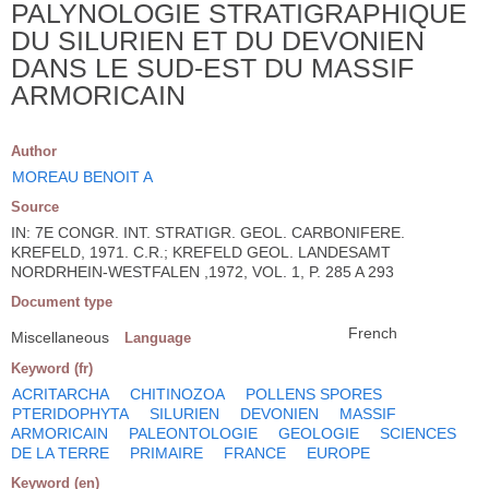
PALYNOLOGIE STRATIGRAPHIQUE
DU SILURIEN ET DU DEVONIEN
DANS LE SUD-EST DU MASSIF
ARMORICAIN
Author
MOREAU BENOIT A
Source
IN: 7E CONGR. INT. STRATIGR. GEOL. CARBONIFERE.
KREFELD, 1971. C.R.; KREFELD GEOL. LANDESAMT
NORDRHEIN-WESTFALEN ,1972, VOL. 1, P. 285 A 293
Document type
French
Miscellaneous
Language
Keyword (fr)
ACRITARCHA
CHITINOZOA
POLLENS SPORES
PTERIDOPHYTA
SILURIEN
DEVONIEN
MASSIF
ARMORICAIN
PALEONTOLOGIE
GEOLOGIE
SCIENCES
DE LA TERRE
PRIMAIRE
FRANCE
EUROPE
Keyword (en)