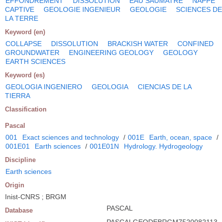
EFFONDREMENT
DISSOLUTION
EAU SAUMATRE
NAPPE
CAPTIVE
GEOLOGIE INGENIEUR
GEOLOGIE
SCIENCES DE
LA TERRE
Keyword (en)
COLLAPSE
DISSOLUTION
BRACKISH WATER
CONFINED
GROUNDWATER
ENGINEERING GEOLOGY
GEOLOGY
EARTH SCIENCES
Keyword (es)
GEOLOGIA INGENIERO
GEOLOGIA
CIENCIAS DE LA
TIERRA
Classification
Pascal
001
Exact sciences and technology
/
001E
Earth, ocean, space
/
001E01
Earth sciences
/
001E01N
Hydrology. Hydrogeology
Discipline
Earth sciences
Origin
Inist-CNRS ; BRGM
PASCAL
Database
PASCALGEODEBRGM7520082113