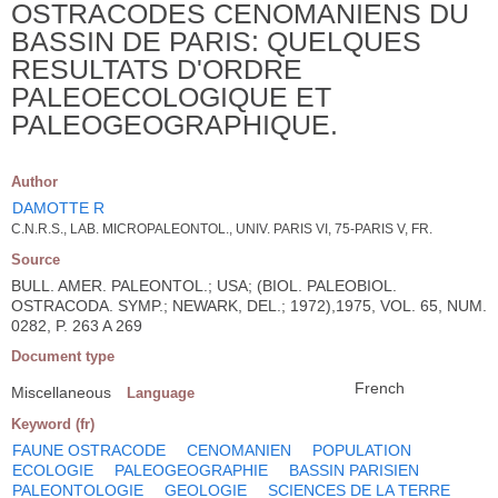
OSTRACODES CENOMANIENS DU
BASSIN DE PARIS: QUELQUES
RESULTATS D'ORDRE
PALEOECOLOGIQUE ET
PALEOGEOGRAPHIQUE.
Author
DAMOTTE R
C.N.R.S., LAB. MICROPALEONTOL., UNIV. PARIS VI, 75-PARIS V, FR.
Source
BULL. AMER. PALEONTOL.; USA; (BIOL. PALEOBIOL.
OSTRACODA. SYMP.; NEWARK, DEL.; 1972),1975, VOL. 65, NUM.
0282, P. 263 A 269
Document type
French
Miscellaneous
Language
Keyword (fr)
FAUNE OSTRACODE
CENOMANIEN
POPULATION
ECOLOGIE
PALEOGEOGRAPHIE
BASSIN PARISIEN
PALEONTOLOGIE
GEOLOGIE
SCIENCES DE LA TERRE