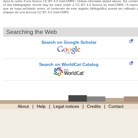
dans le cadre d’une licence CC BY 4.0 Inist-CNRS / Unless otherwise stated above, the conten
of this bibliographic record may be used under a CC BY 4.0 licence by Inist-CNRS / A meno
que se haya señalado antes, el contenido de este registro bibliográfico puede ser utilizado a
amparo de una licencia CC BY 4.0 Inist-CNRS
Searching the Web
Search on Google Scholar
Search on WorldCat Catalog
About
Help
Legal notices
Credits
Contact