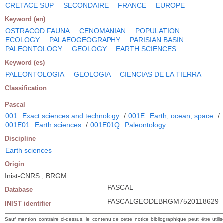
CRETACE SUP
SECONDAIRE
FRANCE
EUROPE
Keyword (en)
OSTRACOD FAUNA
CENOMANIAN
POPULATION
ECOLOGY
PALAEOGEOGRAPHY
PARISIAN BASIN
PALEONTOLOGY
GEOLOGY
EARTH SCIENCES
Keyword (es)
PALEONTOLOGIA
GEOLOGIA
CIENCIAS DE LA TIERRA
Classification
Pascal
001
Exact sciences and technology
/
001E
Earth, ocean, space
/
001E01
Earth sciences
/
001E01Q
Paleontology
Discipline
Earth sciences
Origin
Inist-CNRS ; BRGM
PASCAL
Database
PASCALGEODEBRGM7520118629
INIST identifier
Sauf mention contraire ci-dessus, le contenu de cette notice bibliographique peut être utilis