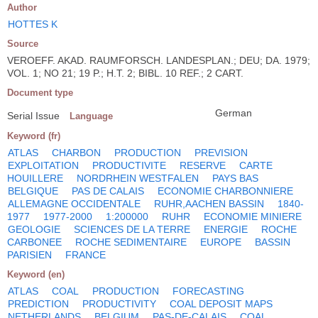
Author
HOTTES K
Source
VEROEFF. AKAD. RAUMFORSCH. LANDESPLAN.; DEU; DA. 1979;
VOL. 1; NO 21; 19 P.; H.T. 2; BIBL. 10 REF.; 2 CART.
Document type
German
Serial Issue
Language
Keyword (fr)
ATLAS
CHARBON
PRODUCTION
PREVISION
EXPLOITATION
PRODUCTIVITE
RESERVE
CARTE
HOUILLERE
NORDRHEIN WESTFALEN
PAYS BAS
BELGIQUE
PAS DE CALAIS
ECONOMIE CHARBONNIERE
ALLEMAGNE OCCIDENTALE
RUHR,AACHEN BASSIN
1840-
1977
1977-2000
1:200000
RUHR
ECONOMIE MINIERE
GEOLOGIE
SCIENCES DE LA TERRE
ENERGIE
ROCHE
CARBONEE
ROCHE SEDIMENTAIRE
EUROPE
BASSIN
PARISIEN
FRANCE
Keyword (en)
ATLAS
COAL
PRODUCTION
FORECASTING
PREDICTION
PRODUCTIVITY
COAL DEPOSIT MAPS
NETHERLANDS
BELGIUM
PAS-DE-CALAIS
COAL