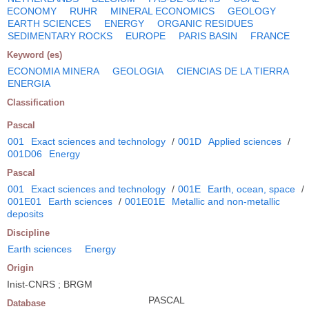
ECONOMY
RUHR
MINERAL ECONOMICS
GEOLOGY
EARTH SCIENCES
ENERGY
ORGANIC RESIDUES
SEDIMENTARY ROCKS
EUROPE
PARIS BASIN
FRANCE
Keyword (es)
ECONOMIA MINERA
GEOLOGIA
CIENCIAS DE LA TIERRA
ENERGIA
Classification
Pascal
001
Exact sciences and technology
/
001D
Applied sciences
/
001D06
Energy
Pascal
001
Exact sciences and technology
/
001E
Earth, ocean, space
/
001E01
Earth sciences
/
001E01E
Metallic and non-metallic
deposits
Discipline
Earth sciences
Energy
Origin
Inist-CNRS ; BRGM
PASCAL
Database