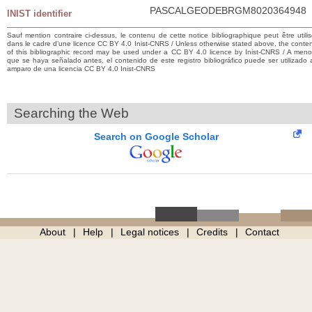
PASCALGEODEBRGM8020364948
INIST identifier
Sauf mention contraire ci-dessus, le contenu de cette notice bibliographique peut être utili
dans le cadre d’une licence CC BY 4.0 Inist-CNRS / Unless otherwise stated above, the conte
of this bibliographic record may be used under a CC BY 4.0 licence by Inist-CNRS / A men
que se haya señalado antes, el contenido de este registro bibliográfico puede ser utilizado 
amparo de una licencia CC BY 4.0 Inist-CNRS
Searching the Web
Search on Google Scholar
About
Help
Legal notices
Credits
Contact