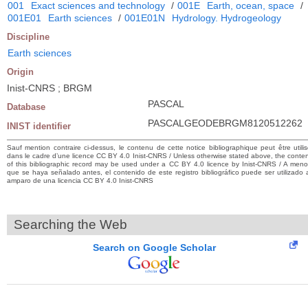
001
Exact sciences and technology
/
001E
Earth, ocean, space
/
001E01
Earth sciences
/
001E01N
Hydrology. Hydrogeology
Discipline
Earth sciences
Origin
Inist-CNRS ; BRGM
PASCAL
Database
PASCALGEODEBRGM8120512262
INIST identifier
Sauf mention contraire ci-dessus, le contenu de cette notice bibliographique peut être utili
dans le cadre d’une licence CC BY 4.0 Inist-CNRS / Unless otherwise stated above, the conte
of this bibliographic record may be used under a CC BY 4.0 licence by Inist-CNRS / A men
que se haya señalado antes, el contenido de este registro bibliográfico puede ser utilizado 
amparo de una licencia CC BY 4.0 Inist-CNRS
Searching the Web
Search on Google Scholar