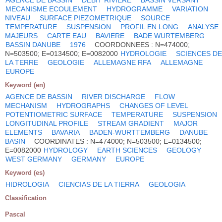
MECANISME ECOULEMENT
HYDROGRAMME
VARIATION
NIVEAU
SURFACE PIEZOMETRIQUE
SOURCE
TEMPERATURE
SUSPENSION
PROFIL EN LONG
ANALYSE
MAJEURS
CARTE EAU
BAVIERE
BADE WURTEMBERG
BASSIN DANUBE
1976
COORDONNEES : N=474000;
N=503500; E=0134500; E=0082000
HYDROLOGIE
SCIENCES DE
LA TERRE
GEOLOGIE
ALLEMAGNE RFA
ALLEMAGNE
EUROPE
Keyword (en)
AGENCE DE BASSIN
RIVER DISCHARGE
FLOW
MECHANISM
HYDROGRAPHS
CHANGES OF LEVEL
POTENTIOMETRIC SURFACE
TEMPERATURE
SUSPENSION
LONGITUDINAL PROFILE
STREAM GRADIENT
MAJOR
ELEMENTS
BAVARIA
BADEN-WURTTEMBERG
DANUBE
BASIN
COORDINATES : N=474000; N=503500; E=0134500;
E=0082000
HYDROLOGY
EARTH SCIENCES
GEOLOGY
WEST GERMANY
GERMANY
EUROPE
Keyword (es)
HIDROLOGIA
CIENCIAS DE LA TIERRA
GEOLOGIA
Classification
Pascal