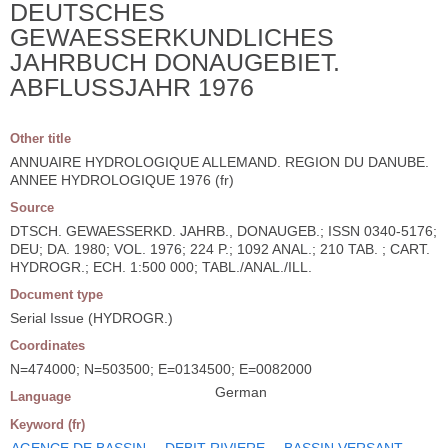
DEUTSCHES
GEWAESSERKUNDLICHES
JAHRBUCH DONAUGEBIET.
ABFLUSSJAHR 1976
Other title
ANNUAIRE HYDROLOGIQUE ALLEMAND. REGION DU DANUBE.
ANNEE HYDROLOGIQUE 1976 (fr)
Source
DTSCH. GEWAESSERKD. JAHRB., DONAUGEB.; ISSN 0340-5176;
DEU; DA. 1980; VOL. 1976; 224 P.; 1092 ANAL.; 210 TAB. ; CART.
HYDROGR.; ECH. 1:500 000; TABL./ANAL./ILL.
Document type
Serial Issue (HYDROGR.)
Coordinates
N=474000; N=503500; E=0134500; E=0082000
German
Language
Keyword (fr)
AGENCE DE BASSIN
DEBIT RIVIERE
BASSIN VERSANT