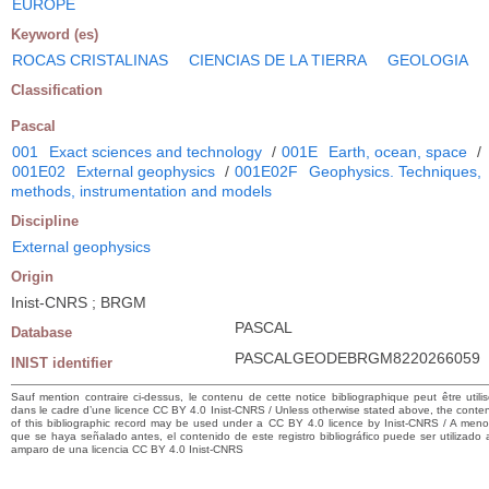
EUROPE
Keyword (es)
ROCAS CRISTALINAS
CIENCIAS DE LA TIERRA
GEOLOGIA
Classification
Pascal
001
Exact sciences and technology
/
001E
Earth, ocean, space
/
001E02
External geophysics
/
001E02F
Geophysics. Techniques,
methods, instrumentation and models
Discipline
External geophysics
Origin
Inist-CNRS ; BRGM
PASCAL
Database
PASCALGEODEBRGM8220266059
INIST identifier
Sauf mention contraire ci-dessus, le contenu de cette notice bibliographique peut être utili
dans le cadre d’une licence CC BY 4.0 Inist-CNRS / Unless otherwise stated above, the conte
of this bibliographic record may be used under a CC BY 4.0 licence by Inist-CNRS / A men
que se haya señalado antes, el contenido de este registro bibliográfico puede ser utilizado 
amparo de una licencia CC BY 4.0 Inist-CNRS