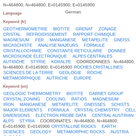
N=464800; N=464800; E=0145900; E=0145900
German
Language
Keyword (fr)
GEOTHERMOMETRIE
BIOTITE
GRENAT
ZONAGE
CRISTAL
REFROIDISSEMENT
RAPPORT CHIMIQUE
MAGNESIUM
FER
MANGANESE
METAPELITE
GNEISS
MICASCHISTE
ANALYSE MAJEURS
FORMULE
CRISTALLOCHIMIE
CONSTANTE RETICULAIRE
DONNEE
MICROSONDE ELECTRONIQUE
ALPES CENTRALES
AUTRICHE
STYRIE
KORALPE
COORDONNEES : N=464800;
N=464800; E=0145900; E=0145900
ROCHES CRISTALLINES
SCIENCES DE LA TERRE
GEOLOGIE
ROCHE
METAMORPHIQUE
AUTRICHE
EUROPE
Keyword (en)
GEOLOGIC THERMOMETRY
BIOTITE
GARNET GROUP
CRYSTAL ZONING
COOLING
RATIOS
MAGNESIUM
IRON
MANGANESE
METAPELITE
GNEISSES
SCHISTS
MAJOR ELEMENTS
FORMULA
CRYSTAL CHEMISTRY
CELL
DIMENSIONS
ELECTRON PROBE DATA
CENTRAL AUSTRIAN
ALPS
STYRIA
COORDINATES : N=464800; N=464800;
E=0145900; E=0145900
CRYSTALLINE ROCKS
EARTH
SCIENCES
GEOLOGY
METAMORPHIC ROCKS
AUSTRIA